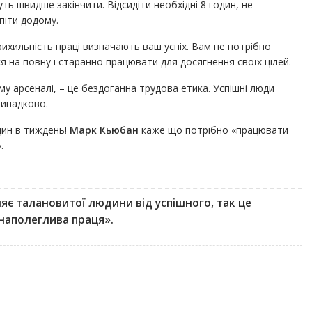
ь швидше закінчити. Відсидіти необхідні 8 годин, не
піти додому.
рихильність праці визначають ваш успіх. Вам не потрібно
на повну і старанно працювати для досягнення своїх цілей.
му арсеналі, – це бездоганна трудова етика. Успішні люди
випадково.
дин в тиждень!
Марк Кьюбан
каже що потрібно «працювати
.
яє талановитої людини від успішного, так це
наполеглива праця».