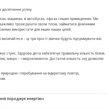
є досягнення успіху.
ках, машинах, в автобусах, офісах і інших приміщеннях. Ми
важливо трохи рухати своїм тілом, займатися фізичними
можемо використати для інших наших цілей.
 висипайтеся – ці три прості звички будуть підтримувати вас
жує стрес. Здорова дієта забезпечує правильну кількість білків,
міни, макро – і мікроелементи. Достатня кількість сну дозволяє
з природою і перебування на відкритому повітрі,
рав.
ня породжує енергію»