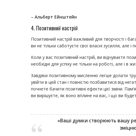
– Альберт Ейнштейн
4. Позитивний настрій
Позитивний настрій важливий для творчості і баг
ви не тільки саботуєте свої власні зусилля, але і 
Коли у вас позитивний настрій, ви відчуваєте поз
необхідні для успіху не тільки на роботі, але і в жи
Завдяки позитивному мисленню легше долати труд
увійти в цей стан і повністю позбавитися від нег
почнете бачити позитивні ефекти цієї зміни. Пам
ви вирішуєте, як воно вплине на вас, і що ви буде
«Ваші думки створюють вашу реа
зміцню