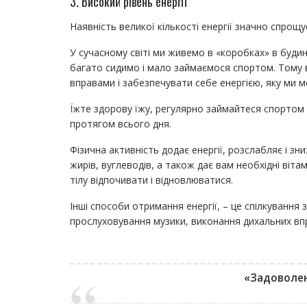
3. Високий рівень енергії
Наявність великої кількості енергії значно спрощу
У сучасному світі ми живемо в «коробках» в будин
багато сидимо і мало займаємося спортом. Тому 
вправами і забезпечувати себе енергією, яку ми 
Їжте здорову їжу, регулярно займайтеся спортом і
протягом всього дня.
Фізична активність додає енергії, розслабляє і зни
жирів, вуглеводів, а також дає вам необхідні віта
тілу відпочивати і відновлюватися.
Інші способи отримання енергії, – це спілкування 
прослуховування музики, виконання дихальних вп
«Задоволен