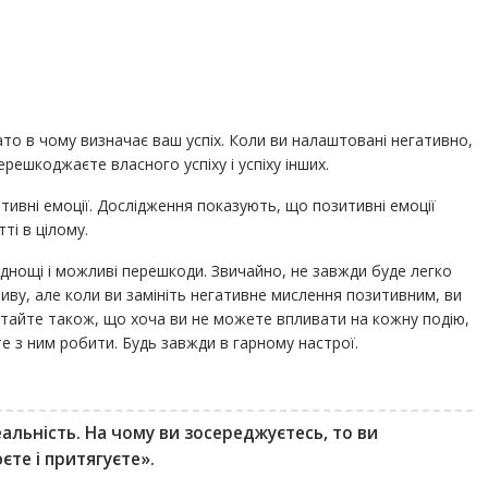
ато в чому визначає ваш успіх. Коли ви налаштовані негативно,
перешкоджаєте власного успіху і успіху інших.
итивні емоції. Дослідження показують, що позитивні емоції
тті в цілому.
нощі і можливі перешкоди. Звичайно, не завжди буде легко
ативу, але коли ви замініть негативне мислення позитивним, ви
’ятайте також, що хоча ви не можете впливати на кожну подію,
те з ним робити. Будь завжди в гарному настрої.
льність. На чому ви зосереджуєтесь, то ви
єте і притягуєте».