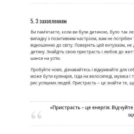
5. З захопленням
Ви пам’ятаєте, коли ви були дитиною, було так ле
випадку з позитивним настроєм, вам не потрібен т
відношенню до світу. Поверніть цей ентузіазм, не
дитину. Знайдіть свою пристрасть і любов до жит
шанси на успіх.
Пробуйте нове, дізнавайтесь і відкривайте для с
може бути кулінарія, їзда на велосипеді, музика і
рис успішних людей. Пристрасть – це знайти те, щ
«Пристрасть – це енергія. Відчуйте
що