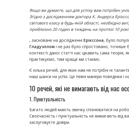
Якщо ви думаєте, що для успіху вам потрібен унік
Згідно з дослідженням доктора К. Андерса Еріксс
світового класу в будь-якій області, необхідно в
приблизно 20 годин в тиждень на протязі 10 рокі
, засноване на дослідженні
Ерікссона
, було попу
Гладуэллом
і не раз було спростовано, точніше б
контексті даної статті нас цікавить сама теорія, 
практикуємо, тим краще ми стаємо.
Є кілька речей, для яких нам не потрібні ні таланті
наші шанси на успіх. Це певні манери поведінки і 
10 речей, які не вимагають від нас ос
1. Пунктуальність
Багато людей мають звичку спізнюватися на роботу,
Своєчасність і пунктуальність не вимагають від в
заслуговуєте довіри.