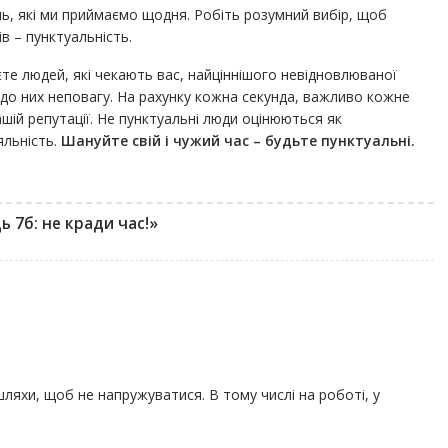
нь, які ми приймаємо щодня. Робіть розумний вибір, щоб
ів – пунктуальність.
єте людей, які чекають вас, найціннішого невідновлюваної
е до них неповагу. На рахунку кожна секунда, важливо кожне
шій репутації. Не пунктуальні люди оцінюються як
яльність.
Шануйте свій і чужий час – будьте пунктуальні.
ь 7б: не кради час!»
ляхи, щоб не напружуватися. В тому числі на роботі, у