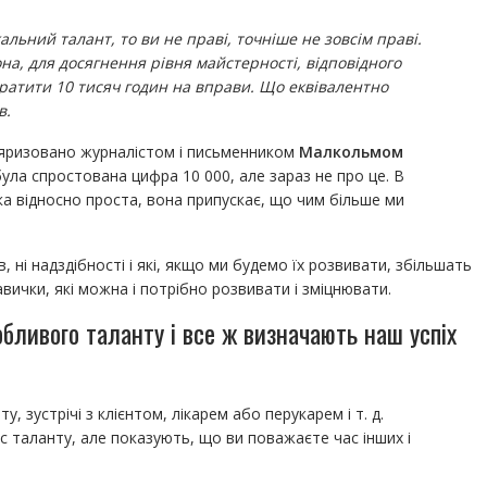
альний талант, то ви не праві, точніше не зовсім праві.
она, для досягнення рівня майстерності, відповідного
итратити 10 тисяч годин на вправи. Що еквівалентно
в.
ляризовано журналістом і письменником
Малкольмом
ула спростована цифра 10 000, але зараз не про це. В
яка відносно проста, вона припускає, що чим більше ми
в, ні надздібності і які, якщо ми будемо їх розвивати, збільшать
навички, які можна і потрібно розвивати і зміцнювати.
обливого таланту і все ж визначають наш успіх
 зустрічі з клієнтом, лікарем або перукарем і т. д.
ас таланту, але показують, що ви поважаєте час інших і