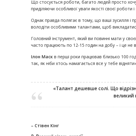
Що стосується роботи, багато людей просто хочут
приділяючи особливої уваги якості своєї роботи і 
Однак правда полягає в тому, що ваші зусилля і п
володіти особливими талантами, щоб викладатися 
Головний інструмент, який ви повинні мати у своє
часто працюють по 12-15 годин на добу – і це не 
Ілон Маск
в перші роки працював близько 100 го
так, як ніби хтось намагається все у тебе відняти»
«Талант дешевше солі. Що відрізн
великий 
– Стівен Кінг