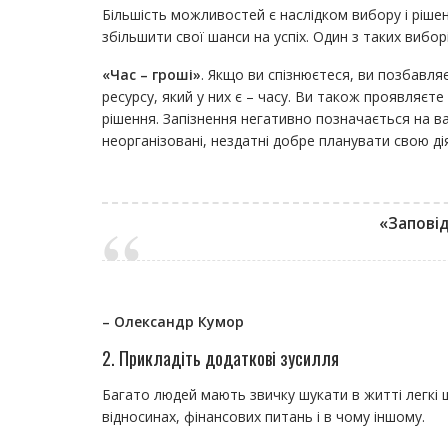
Більшість можливостей є наслідком вибору і ріше
збільшити свої шанси на успіх. Один з таких вибор
«Час – гроші»
. Якщо ви спізнюєтеся, ви позбавля
ресурсу, який у них є – часу. Ви також проявляєт
рішення. Запізнення негативно позначається на ва
неорганізовані, нездатні добре планувати свою ді
«Заповід
– Олександр Кумор
2. Прикладіть додаткові зусилля
Багато людей мають звичку шукати в житті легкі ш
відносинах, фінансових питань і в чому іншому.