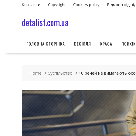
S
Контакти
Copyright
Сookies policy
Відмова від ві
k
i
detalist.com.ua
p
t
o
c
ГОЛОВНА СТОРІНКА
ВЕСІЛЛЯ
КРАСА
ПСИХІК
o
n
t
e
Home
Суспільство
10 речей не вимагають осо
n
t