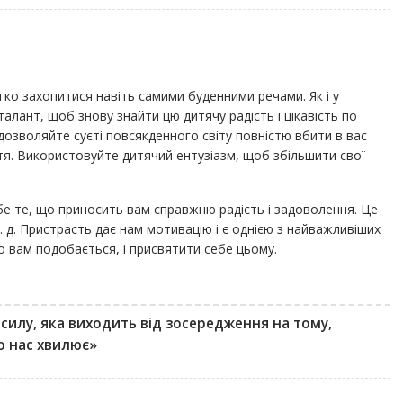
гко захопитися навіть самими буденними речами. Як і у
алант, щоб знову знайти цю дитячу радість і цікавість по
 дозволяйте суєті повсякденного світу повністю вбити в вас
тя. Використовуйте дитячий ентузіазм, щоб збільшити свої
ебе те, що приносить вам справжню радість і задоволення. Це
 т. д. Пристрасть дає нам мотивацію і є однією з найважливіших
о вам подобається, і присвятити себе цьому.
 силу, яка виходить від зосередження на тому,
 нас хвилює»