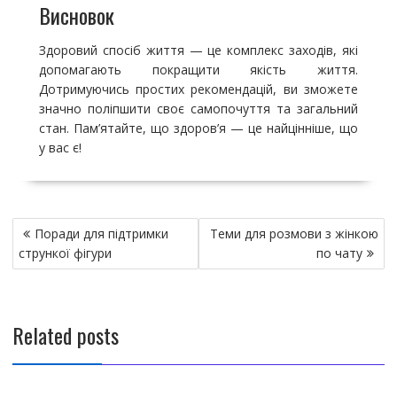
Висновок
Здоровий спосіб життя — це комплекс заходів, які
допомагають покращити якість життя.
Дотримуючись простих рекомендацій, ви зможете
значно поліпшити своє самопочуття та загальний
стан. Пам’ятайте, що здоров’я — це найцінніше, що
у вас є!
Н
Поради для підтримки
Теми для розмови з жінкою
а
стрункої фігури
по чату
в
и
г
Related posts
а
ц
и