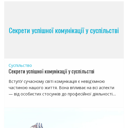
я
п
о
з
Секрети успішної комунікації у суспільстві
а
п
и
с
я
Суспільство
м
Секрети успішної комунікації у суспільстві
ВступУ сучасному світі комунікація є невід'ємною
частиною нашого життя. Вона впливає на всі аспекти
— від особистих стосунків до професійної діяльності....