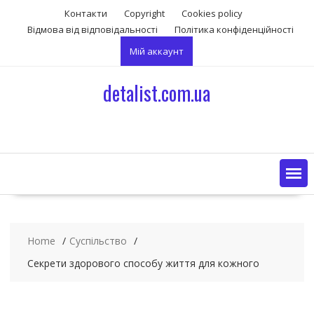
S
Контакти
Copyright
Сookies policy
k
Відмова від відповідальності
Політика конфіденційності
i
Мій аккаунт
p
t
o
detalist.com.ua
c
o
n
t
e
n
t
Home
Суспільство
Секрети здорового способу життя для кожного