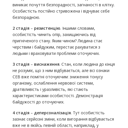
виникає почуття безпорадності, загнаності в клітку.
Особистість постійно стривожена і відчуває себе
безпорадною.
2 стадія
–
резистенцію
. Іншими словами,
особистість чинить опір, захищаючись від
пригніченого стану. Яким чином? Людина стає
черствим і байдужим, перестає рахуватися з
людьми і враховувати проблеми оточуючих.
3 стадія
–
виснаження
. Стан, коли людина до кінця
не розуміє, що з ним відбувається, але всі ознаки
СЕВ вже помітні оточуючим: зниження тонусу
організму, ослаблення нервової системи,
дратівливість і уразливість, які стають
характеристиками особистості. Демонстрація
байдужості до оточуючих.
4 стадія
–
деперсоналізація
. Тут особистість
зазнає серйозні зміни, коли вигорання відбувається
вже не в якійсь певній області, наприклад, у