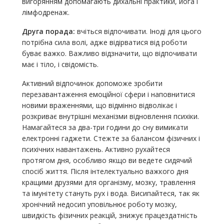
вигорянням допомагають дихальні практики, йога і
лімфодренаж.
Друга порада:
вчіться відпочивати. Іноді для цього
потрібна сила волі, адже відірватися від роботи
буває важко. Важливо відзначити, що відпочивати
має і тіло, і свідомість.
Активний відпочинок допоможе зробити
перезавантаження емоційної сфери і наповнитися
новими враженнями, що відмінно відволікає і
розкриває внутрішні механізми відновлення психіки.
Намагайтеся за два-три години до сну вимикати
електронні гаджети. Стежте за балансом фізичних і
психічних навантажень. Активно рухайтеся
протягом дня, особливо якщо ви ведете сидячий
спосіб життя. Після інтелектуально важкого дня
кращими друзями для організму, мозку, травлення
та імунітету стануть рух і вода. Висипайтеся, так як
хронічний недосип уповільнює роботу мозку,
швидкість фізичних реакцій, знижує працездатність