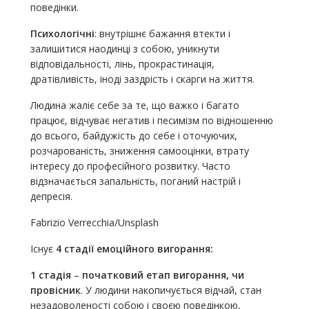
поведінки.
Психологічні
: внутрішнє бажання втекти і
залишитися наодинці з собою, уникнути
відповідальності, лінь, прокрастинація,
дратівливість, іноді заздрість і скарги на життя.
Людина жаліє себе за те, що важко і багато
працює, відчуває негатив і песимізм по відношенню
до всього, байдужість до себе і оточуючих,
розчарованість, зниження самооцінки, втрату
інтересу до професійного розвитку. Часто
відзначається запальність, поганий настрій і
депресія.
Fabrizio Verrecchia/Unsplash
Існує
4 стадії емоційного вигорання:
1 стадія
–
початковий етап вигорання, чи
провісник
. У людини накопичується відчай, стан
незадоволеності собою і своєю поведінкою,