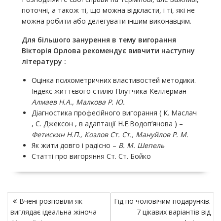
поточні, а також ті, що можна відкласти, і ті, які не
можна робити або делегувати іншим виконавцям.
Для більшого занурення в тему вигорання
Вікторія Орлова рекомендує вивчити наступну
літературу :
Оцінка психометричних властивостей методики.
Індекс життєвого стилю Плутчика-Келлерман –
Алмаев Н.А., Малкова Р. Ю.
Діагностика професійного вигорання ( К. Маслач
, С. Джексон , в адаптації Н.Е.Водоп’янова ) –
Фетискин Н.П., Козлов Ст. Ст., Мануйлов Р. М.
Як жити довго і радісно –
В. М. Шепель
Статті про вигоряння Ст. Ст. Бойко
Н
Вчені розповіли як
Гід по чоловічим подарунків.
а
виглядає ідеальна жіноча
7 цікавих варіантів від