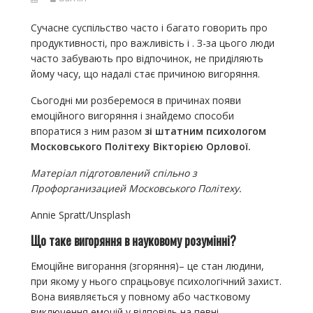
Сучасне суспільство часто і багато говорить про
продуктивності, про важливість і . З-за цього люди
часто забувають про відпочинок, не приділяють
йому часу, що надалі стає причиною вигоряння.
Сьогодні ми розберемося в причинах появи
емоційного вигоряння і знайдемо способи
впоратися з ним разом
зі штатним психологом
Московського Політеху Вікторією Орлової.
Матеріал підготовлений спільно з
Профорганизацией Московського Політеху.
Annie Spratt/Unsplash
Що таке вигоряння в науковому розумінні?
Емоційне вигорання (згоряння)– це стан людини,
при якому у нього спрацьовує психологічний захист.
Вона виявляється у повному або частковому
виключення емоцій у відповідь на певні