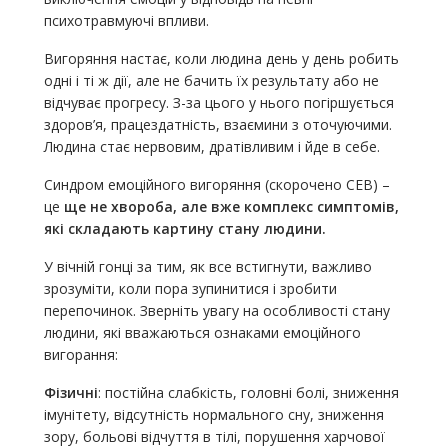
психотравмуючі впливи.
Вигоряння настає, коли людина день у день робить
одні і ті ж дії, але не бачить їх результату або не
відчуває прогресу. З-за цього у нього погіршується
здоров’я, працездатність, взаємини з оточуючими.
Людина стає нервовим, дратівливим і йде в себе.
Синдром емоційного вигоряння (скорочено СЕВ) –
це
ще не хвороба, але вже комплекс симптомів,
які складають картину стану людини.
У вічній гонці за тим, як все встигнути, важливо
зрозуміти, коли пора зупинитися і зробити
перепочинок. Зверніть увагу на особливості стану
людини, які вважаються ознаками емоційного
вигорання:
Фізичні
: постійна слабкість, головні болі, зниження
імунітету, відсутність нормального сну, зниження
зору, больові відчуття в тілі, порушення харчової