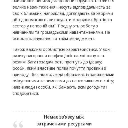
найчастіше виникає, якщо вони відчувають в життя
велике навантаження і несуть відповідальність за
своїх близьких, наприклад, доглядають за хворими
або допомагають виховувати молодших братів та
сестер у неповній сім’ї. Поєднують роботу з
навчанням та громадськими навантаженнями. Не
освоїли планування та тайм-менеджмент.
Також важливі особистісні характеристики. У зоні
ризику вигорання перфекціоністи, які живуть в
режимі багатозадачності, прагнуть до ідеалу;
особи, яким властиве поява почуття провини з
приводу і без нього; люди образливі, із завищеними
очікуваннями та вимогами до навколишнього світу;
наївні люди і особи, які бажають всім догодити і
сподобатися.
Немає зв’язку між
затраченими ресурсами