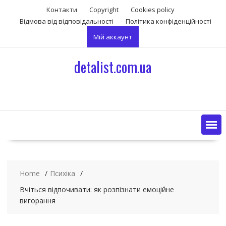
S
Контакти
Copyright
Сookies policy
k
Відмова від відповідальності
Політика конфіденційності
i
Мій аккаунт
p
t
o
detalist.com.ua
c
o
n
t
e
n
t
Home
Психіка
Вчіться відпочивати: як розпізнати емоційне
вигорання