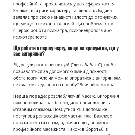
професійній, а проявляється у всіх сферах життя.
Змінюються риси характеру та цінності. Людина
заявляє про свою ненависті і злості до оточуючих,
що межує з психопатологией. Ця проблема стає
сферою роботи психіатра, психоневролога або
психотерапевта.
Що робити в першу чергу, якщо ви зрозуміли, що у
вас вигоряння?
Від регулярності певних дій (“день бабака”) треба
позбавлятися за допомогою зміни діяльності і
обстановки. Але чи можна впоратися з вигорянням,
не вдаючись до цього способу? Звичайно можна!
Перша порада:
розслабляючий масаж. Вигоряння
сильно впливає на тіло людини, проявляючись
м’язовим спазмом. Позбутися РЕВ допоможе
поступова релаксація всіх частин тіла. Важливо
почати знімати спазм, вдаючись до допомоги
професійного масажиста. Також в боротьбі з