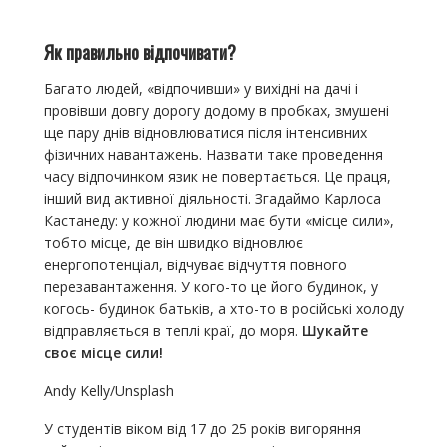
Як правильно відпочивати?
Багато людей, «відпочивши» у вихідні на дачі і
провівши довгу дорогу додому в пробках, змушені
ще пару днів відновлюватися після інтенсивних
фізичних навантажень. Назвати таке проведення
часу відпочинком язик не повертається. Це праця,
інший вид активної діяльності. Згадаймо Карлоса
Кастанеду: у кожної людини має бути «місце сили»,
тобто місце, де він швидко відновлює
енергопотенціал, відчуває відчуття повного
перезавантаження. У кого-то це його будинок, у
когось- будинок батьків, а хто-то в російські холоду
відправляється в теплі краї, до моря.
Шукайте
своє місце сили!
Andy Kelly/Unsplash
У студентів віком від 17 до 25 років вигоряння