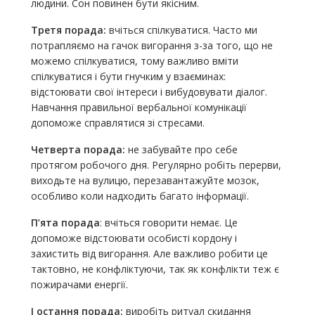
людини. Сон повинен бути якісним.
Третя порада:
вчіться спілкуватися. Часто ми
потрапляємо на гачок вигорання з-за того, що не
можемо спілкуватися, тому важливо вміти
спілкуватися і бути гнучким у взаєминах:
відстоювати свої інтереси і вибудовувати діалог.
Навчання правильної вербальної комунікації
допоможе справлятися зі стресами.
Четверта порада:
не забувайте про себе
протягом робочого дня. Регулярно робіть перерви,
виходьте на вулицю, перезавантажуйте мозок,
особливо коли надходить багато інформації.
П’ята порада
: вчіться говорити немає. Це
допоможе відстоювати особисті кордону і
захистить від вигорання. Але важливо робити це
тактовно, не конфліктуючи, так як конфлікти теж є
пожирачами енергії.
І остання порада:
виробіть ритуал скидання