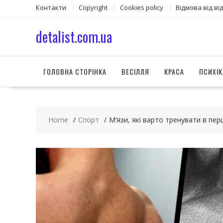
S
Контакти
Copyright
Сookies policy
Відмова від ві
k
i
detalist.com.ua
p
t
o
c
ГОЛОВНА СТОРІНКА
ВЕСІЛЛЯ
КРАСА
ПСИХІК
o
n
t
e
Home
Спорт
М’язи, які варто тренувати в пер
n
t