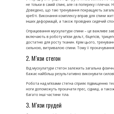
не тільки в самій спині, але і в попереку і плеча
Доведено, що такі тренування покращують загал
хребті. Виконання комплексу вправ для спини жит
інших деформацій, а також провідних сидячий спо
Опрацювання мускулатури спини – це важливе завд
включають в роботу м’язи дельт, біцепсів, трице
достатню для росту тканин. Крім цього, тренуван
сильною, витривалою спини. Тому її прокачування
2. М’язи стегон
Від мускулатури стегон залежить загальна фізич
бажає найбільш результативно виконувати силові в
Робота над м’язами стегна сприяє підвищенню те
ноги допоможуть прокачати прес, сідниці, а також
багато інші частини тіла.
3. М’язи грудей