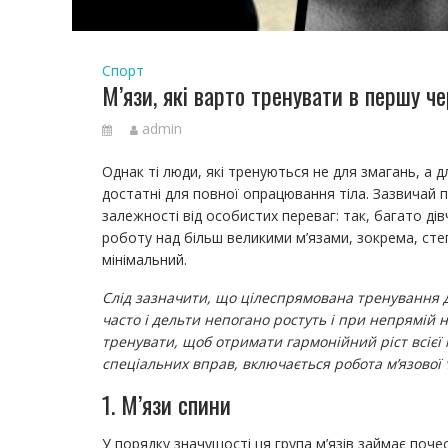
Спорт
М’язи, які варто тренувати в першу че
admin
Однак ті люди, які тренуються не для змагань, а дл
достатні для повної опрацювання тіла. Зазвичай п
залежності від особистих переваг: так, багато ді
роботу над більш великими м’язами, зокрема, сте
мінімальний.
Слід зазначити, що цілеспрямована тренування дея
часто і дельти непогано ростуть і при непрямій н
тренувати, щоб отримати гармонійний ріст всієї
спеціальних вправ, включається робота м’язової 
1. М’язи спини
У порядку значущості ця група м’язів займає поч