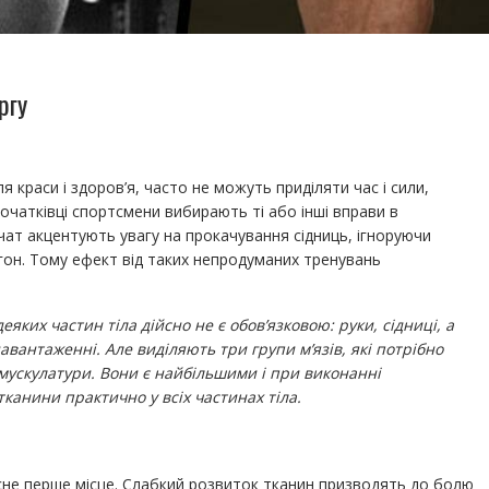
ргу
я краси і здоров’я, часто не можуть приділяти час і сили,
очатківці спортсмени вибирають ті або інші вправи в
вчат акцентують увагу на прокачування сідниць, ігноруючи
гон. Тому ефект від таких непродуманих тренувань
ких частин тіла дійсно не є обов’язковою: руки, сідниці, а
авантаженні. Але виділяють три групи м’язів, які потрібно
 мускулатури. Вони є найбільшими і при виконанні
тканини практично у всіх частинах тіла.
есне перше місце. Слабкий розвиток тканин призводять до болю