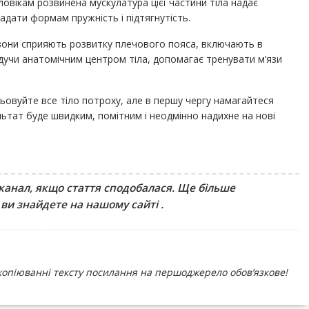
оловікам розвинена мускулатура цієї частини тіла надає
адати формам пружність і підтягнутість.
 вони сприяють розвитку плечового пояса, включають в
удучи анатомічним центром тіла, допомагає тренувати м’язи
ьовуйте все тіло потроху, але в першу чергу намагайтеся
льтат буде швидким, помітним і неодмінно надихне на нові
 канал, якщо стаття сподобалася. Ще більше
 ви знайдете на нашому сайті
.
копіюванні тексту посилання на першоджерело обов’язкове!