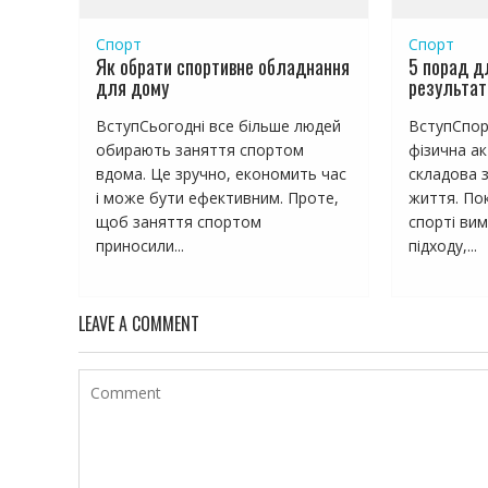
я
м
Спорт
Спорт
Як обрати спортивне обладнання
5 порад д
для дому
результаті
ВступСьогодні все більше людей
ВступСпор
обирають заняття спортом
фізична ак
вдома. Це зручно, економить час
складова 
і може бути ефективним. Проте,
життя. По
щоб заняття спортом
спорті ви
приносили...
підходу,...
LEAVE A COMMENT