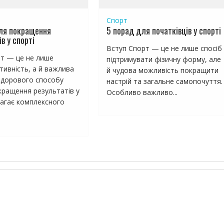
Спорт
ля покращення
5 порад для початківців у спорті
в у спорті
Вступ Спорт — це не лише спосіб
т — це не лише
підтримувати фізичну форму, але
тивність, а й важлива
й чудова можливість покращити
здорового способу
настрій та загальне самопочуття.
кращення результатів у
Особливо важливо...
магає комплексного