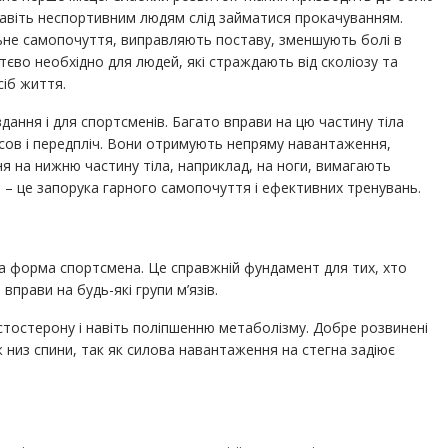
х. Навіть неспортивним людям слід займатися прокачуванням.
ьне самопочуття, виправляють поставу, зменшують болі в
тєво необхідно для людей, які страждають від сколіозу та
сіб життя.
ання і для спортсменів. Багато вправи на цю частину тіла
псов і передпліч. Вони отримують непряму навантаження,
ня на нижню частину тіла, наприклад, на ноги, вимагають
 – це запорука гарного самопочуття і ефективних тренувань.
на форма спортсмена. Це справжній фундамент для тих, хто
прави на будь-які групи м’язів.
стостерону і навіть поліпшенню метаболізму. Добре розвинені
 низ спини, так як силова навантаження на стегна задіює