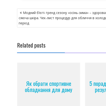
Н
Модний б’юті-тренд сезону «осінь-зима» – здорова
а
сяюча шкіра. Чек-лист процедур для обличчя в холод
в
період
и
г
а
Related posts
ц
и
я
п
о
з
Як обрати спортивне
5 пора
а
обладнання для дому
резул
п
и
с