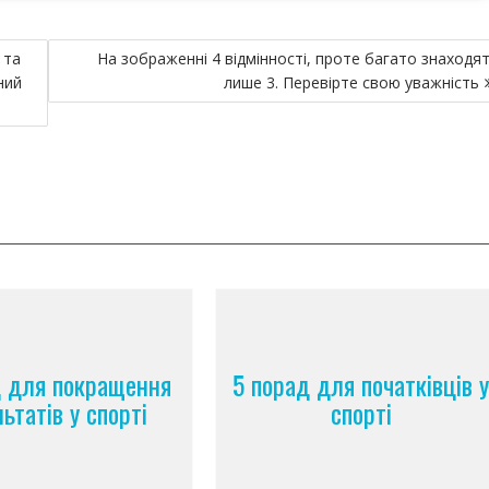
 та
На зображенні 4 відмінності, проте багато знаходя
ний
лише 3. Перевірте свою уважність
д для покращення
5 порад для початківців 
ьтатів у спорті
спорті